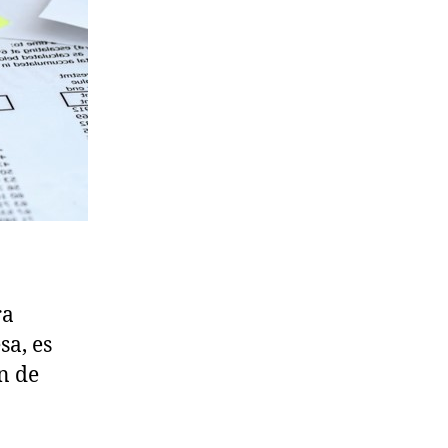
ra
sa, es
n de