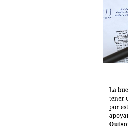
La bue
tener 
por es
apoyar
Outso