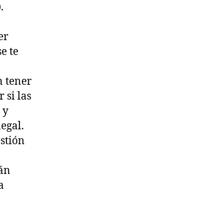
.
er
e te
n tener
 si las
 y
egal.
estión
rán
a