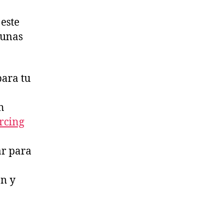
 este
 unas
para tu
n
rcing
ar para
ón y