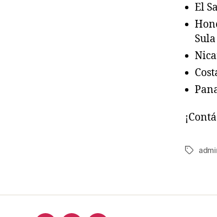
El S
Hond
Sula
Nica
Cost
Pana
¡Contá
admi