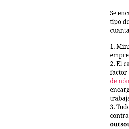
Se enc
tipo d
cuanta
1. Min
empre
2. El 
factor
de nó
encarg
trabaj
3. Tod
contra
outso