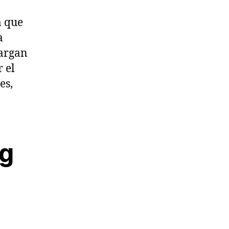
a que
a
argan
r el
es,
ng