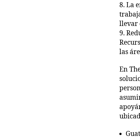
8. La 
trabaj
llevar 
9. Red
Recurs
las ár
En Th
soluci
person
asumim
apoyán
ubicad
Guat