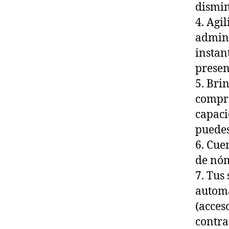
dismin
4. Agi
admini
instan
presen
5. Bri
compro
capaci
puedes
6. Cue
de nóm
7. Tus
automá
(acces
contra