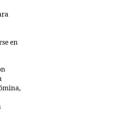
ara
rse en
on
n
nómina,
s