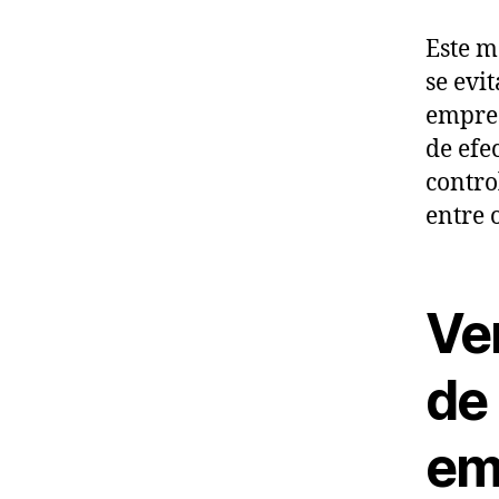
Este m
se evi
empres
de efe
contro
entre 
Ve
de
em