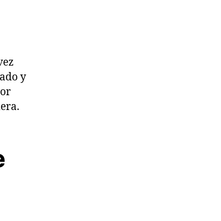
vez
uado y
lor
era.
e