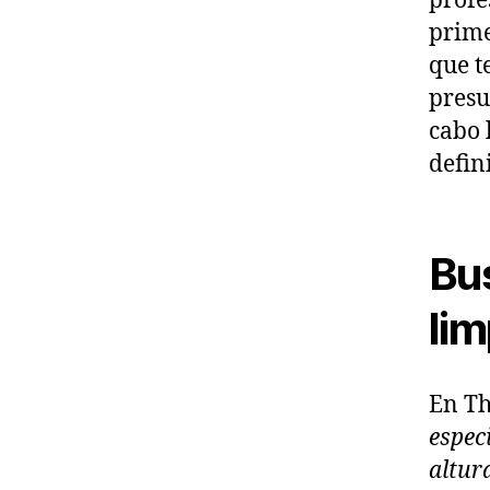
profe
prime
que t
presu
cabo 
defin
Bu
lim
En T
espec
altur