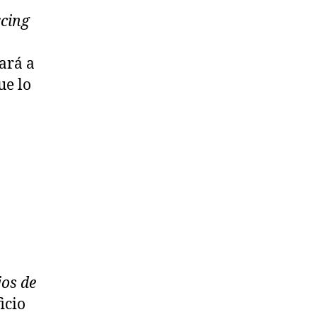
cing
ará a
ue lo
jos de
icio