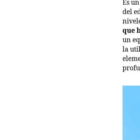
Es un
del e
nivel
que b
un eq
la ut
eleme
profu