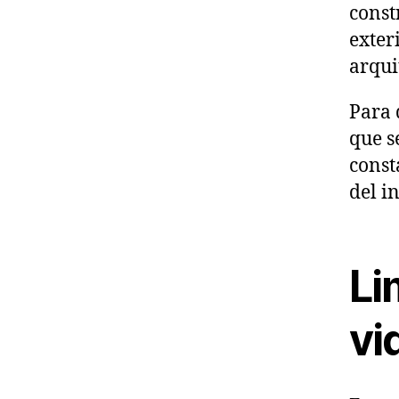
const
exter
arqui
Para 
que s
const
del i
Li
vi