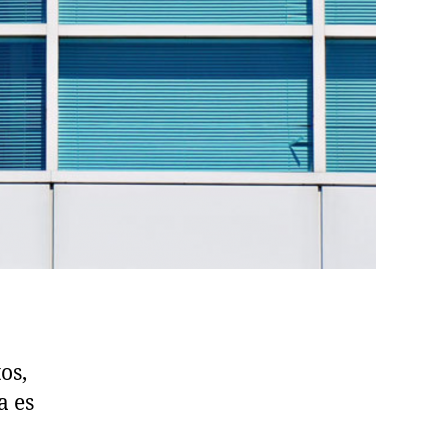
os,
a es