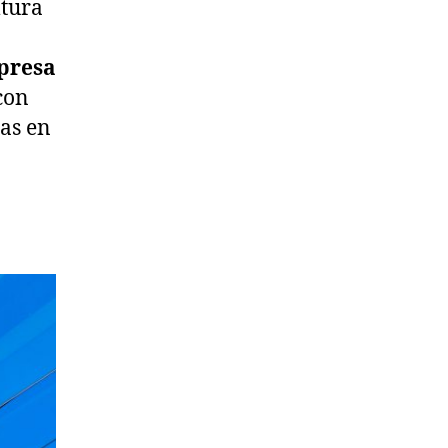
ltura
presa
 con
as en